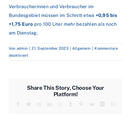
Verbraucherinnen und Verbraucher im
Bundesgebiet müssen im Schnitt etwa
+0,95 bis
+1,75 Euro
pro 100 Liter mehr bezahlen als noch
am Dienstag.
Von
admin
|
21. September 2023
|
Allgemein
|
Kommentare
für
deaktiviert
Dominanz
der
OPEC
könnte
Share This Story, Choose Your
Zenit
Platform!
überschritten
Facebook
Twitter
Reddit
LinkedIn
WhatsApp
Tumblr
Pinterest
Vk
Xing
E-
haben
Mail
–
Heizölpreise
legen