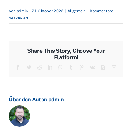
Von
admin
|
21. Oktober 2023
|
Allgemein
|
Kommentare
für
deaktiviert
Nach
Sanktionsende:
Rettet
Venezuela
Share This Story, Choose Your
die
Platform!
Ölmärkte?
Facebook
Twitter
Reddit
LinkedIn
WhatsApp
Tumblr
Pinterest
Vk
Xing
E-
–
Mail
Heizölpreise
ziehen
zum
Wochenschluss
Über den Autor:
admin
an