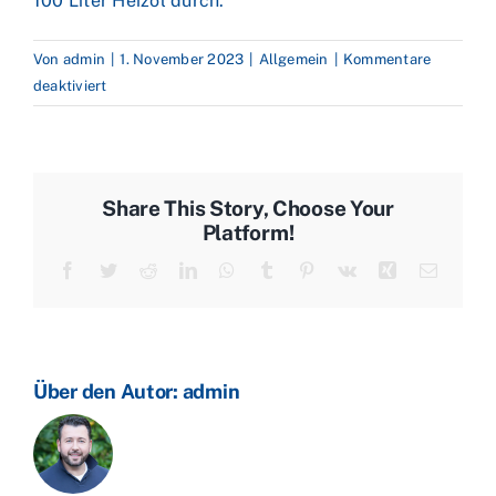
100 Liter Heizöl durch.
Von
admin
|
1. November 2023
|
Allgemein
|
Kommentare
für
deaktiviert
Nahostkonflikt:
Saudi-
Arabiens
Militär
Share This Story, Choose Your
in
Platform!
erhöhter
Facebook
Twitter
Reddit
LinkedIn
WhatsApp
Tumblr
Pinterest
Vk
Xing
E-
Alarmbereitschaft
Mail
–
Heizölpreise
etwas
günstiger
Über den Autor:
admin