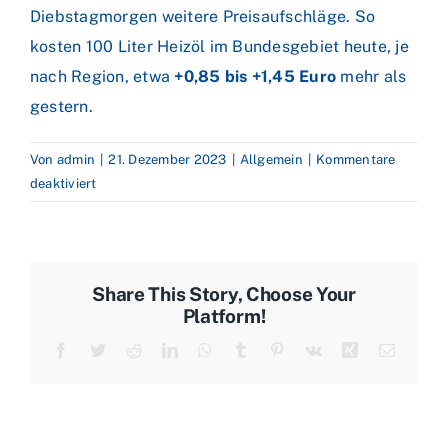
Diebstagmorgen weitere Preisaufschläge. So
kosten 100 Liter Heizöl im Bundesgebiet heute, je
nach Region, etwa
+0,85 bis +1,45 Euro
mehr als
gestern.
Von
admin
|
21. Dezember 2023
|
Allgemein
|
Kommentare
für
deaktiviert
Eskalation
im
Roten
Meer
Share This Story, Choose Your
treibt
Platform!
Ölpreise
Facebook
Twitter
Reddit
LinkedIn
WhatsApp
Tumblr
Pinterest
Vk
Xing
E-
nach
Mail
oben
–
Heizöl
legt