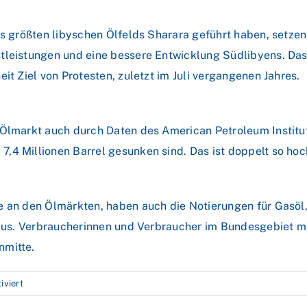
es größten libyschen Ölfelds Sharara geführt haben, setzen 
tleistungen und eine bessere Entwicklung Südlibyens. Das
it Ziel von Protesten, zuletzt im Juli vergangenen Jahres.
Ölmarkt auch durch Daten des American Petroleum Institute
,4 Millionen Barrel gesunken sind. Das ist doppelt so hoc
e an den Ölmärkten, haben auch die Notierungen für Gasöl,
e aus. Verbraucherinnen und Verbraucher im Bundesgebiet 
nmitte.
für
viert
Sorge