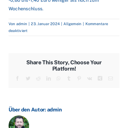
-0,80 bis -1,40 Euro weniger als noch zum
Wochenschluss.
Von
admin
|
23. Januar 2024
|
Allgemein
|
Kommentare
für
deaktiviert
Prognose:
Erdgaspreise
sollen
weiter
Share This Story, Choose Your
sinken
Platform!
–
Facebook
Twitter
Reddit
LinkedIn
WhatsApp
Tumblr
Pinterest
Vk
Xing
E-
Abschläge
Mail
beim
Heizöl
Über den Autor:
admin