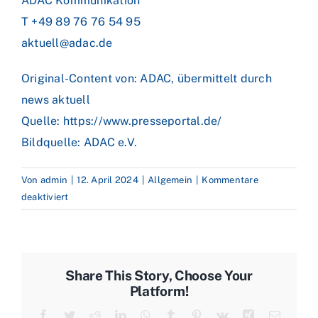
ADAC Kommunikation
T +49 89 76 76 54 95
aktuell@adac.de
Original-Content von: ADAC, übermittelt durch
news aktuell
Quelle:
https://www.presseportal.de/
Bildquelle: ADAC e.V.
Von
admin
|
12. April 2024
|
Allgemein
|
Kommentare
für
deaktiviert
ADAC:
Kraftstoffpreise
steigen
weiter
Share This Story, Choose Your
–
Platform!
Benzin
Facebook
Twitter
Reddit
LinkedIn
WhatsApp
Tumblr
Pinterest
Vk
Xing
E-
steigt