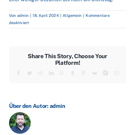
Von
admin
|
18. April 2024
|
Allgemein
|
Kommentare
für
deaktiviert
Sorgen
um
Chinas
Wirtschaft
Share This Story, Choose Your
lastet
Platform!
auf
Facebook
Twitter
Reddit
LinkedIn
WhatsApp
Tumblr
Pinterest
Vk
Xing
E-
Ölpreisen
Mail
–
Abschläge
beim
Heizöl
Über den Autor:
admin