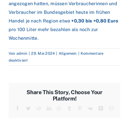
angezogen hatten, müssen Verbraucherinnen und
Verbraucher im Bundesgebiet heute im frühen
Handel je nach Region etwa
+0,30 bis +0,80 Euro
pro 100 Liter mehr bezahlen als noch zur
Wochenmitte.
Von
admin
|
29. Mai 2024
|
Allgemein
|
Kommentare
für
deaktiviert
Iran
will
deutlich
mehr
Share This Story, Choose Your
Öl
Platform!
fördern
Facebook
Twitter
Reddit
LinkedIn
WhatsApp
Tumblr
Pinterest
Vk
Xing
E-
–
Mail
OPEC
vor