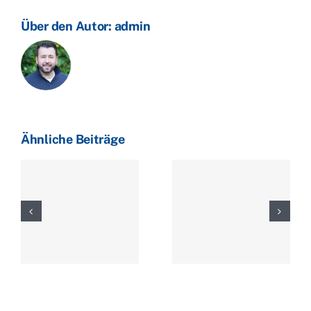
Zerreißprobe?
Heizöl
Über den Autor:
admin
abermals
teurer
Ähnliche Beiträge