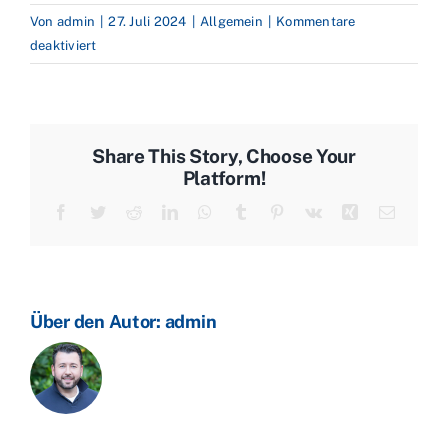
Von
admin
|
27. Juli 2024
|
Allgemein
|
Kommentare
für
deaktiviert
Waldbrände
in
Kanada
toben
Share This Story, Choose Your
weiter
Platform!
–
Facebook
Twitter
Reddit
LinkedIn
WhatsApp
Tumblr
Pinterest
Vk
Xing
E-
Kampf
Mail
um
wichtige
Pipeline
–
Über den Autor:
admin
Heizölpreise
ziehen
an