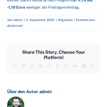
kosten damit heute je nach Region
ca. -1,70 bis
-1,10 Euro
weniger als Freitagvormittag.
Von
admin
|
3. September 2024
|
Allgemein
|
Kommentare
für
deaktiviert
OPEC
bringt
Ölpreise
unter
Share This Story, Choose Your
Druck
Platform!
–
Facebook
Twitter
Reddit
LinkedIn
WhatsApp
Tumblr
Pinterest
Vk
Xing
E-
Heizölpreise
Mail
sinken
Über den Autor:
admin