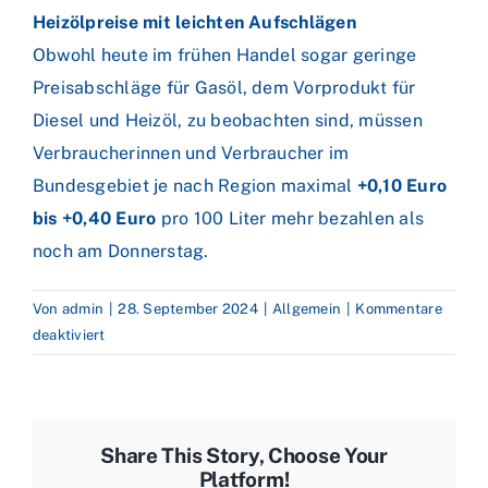
Heizölpreise mit leichten Aufschlägen
Obwohl heute im frühen Handel sogar geringe
Preisabschläge für Gasöl, dem Vorprodukt für
Diesel und Heizöl, zu beobachten sind, müssen
Verbraucherinnen und Verbraucher im
Bundesgebiet je nach Region maximal
+0,10 Euro
bis +0,40 Euro
pro 100 Liter mehr bezahlen als
noch am Donnerstag.
Von
admin
|
28. September 2024
|
Allgemein
|
Kommentare
für
deaktiviert
Saudi-
Arabien
gibt
Preisziel
Share This Story, Choose Your
auf
Platform!