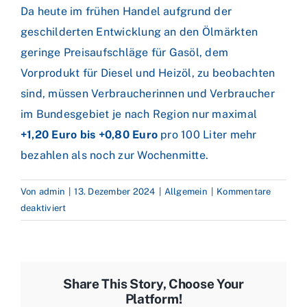
Da heute im frühen Handel aufgrund der
geschilderten Entwicklung an den Ölmärkten
geringe Preisaufschläge für Gasöl, dem
Vorprodukt für Diesel und Heizöl, zu beobachten
sind, müssen Verbraucherinnen und Verbraucher
im Bundesgebiet je nach Region nur maximal
+1,20 Euro bis +0,80 Euro
pro 100 Liter mehr
bezahlen als noch zur Wochenmitte.
Von
admin
|
13. Dezember 2024
|
Allgemein
|
Kommentare
für
deaktiviert
EU
und
USA
nehmen
Share This Story, Choose Your
Russlands
Platform!
Ölhandel