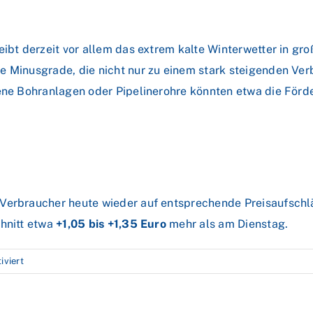
eibt derzeit vor allem das extrem kalte Winterwetter in gro
e Minusgrade, die nicht nur zu einem stark steigenden Ver
rene Bohranlagen oder Pipelinerohre könnten etwa die Förd
Verbraucher heute wieder auf entsprechende Preisaufschlä
chnitt etwa
+1,05 bis +1,35 Euro
mehr als am Dienstag.
für
viert
Ölpreise
ziehen
weiter