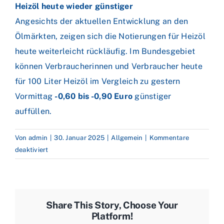
Heizöl heute wieder günstiger
Angesichts der aktuellen Entwicklung an den
Ölmärkten, zeigen sich die Notierungen für Heizöl
heute weiterleicht rückläufig. Im Bundesgebiet
können Verbraucherinnen und Verbraucher heute
für 100 Liter Heizöl im Vergleich zu gestern
Vormittag
-0,60 bis -0,90 Euro
günstiger
auffüllen.
Von
admin
|
30. Januar 2025
|
Allgemein
|
Kommentare
für
deaktiviert
Ölpreise
stabilisieren
sich
–
Share This Story, Choose Your
OPEC-
Platform!
Minister