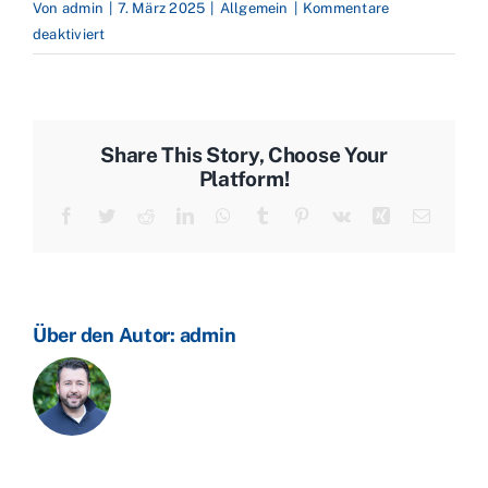
Von
admin
|
7. März 2025
|
Allgemein
|
Kommentare
für
deaktiviert
Zollpolitik
und
US-
Bestandsdaten
Share This Story, Choose Your
–
Platform!
Heizöl
Facebook
Twitter
Reddit
LinkedIn
WhatsApp
Tumblr
Pinterest
Vk
Xing
E-
bleibt
Mail
günstig
Über den Autor:
admin