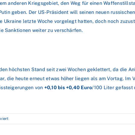
nem anderen Kriegsgebiet, den Weg für einen Waffenstillsta
tin geben. Der US-Präsident will seinen neuen russische
e Ukraine letzte Woche vorgelegt hatten, doch noch zuzus
ie Sanktionen weiter zu verschärfen.
den höchsten Stand seit zwei Wochen geklettert, da die An
ar, die heute erneut etwas höher liegen als am Vortag. I
issteigerungen von
+0,10 bis +0,40 Euro
/100 Liter gefasst
für
viert
Geopolitische
Spannungen