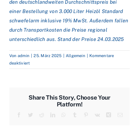
den deutschlandweiten Durchschnittspreis bei
einer Bestellung von 3.000 Liter Heizöl Standard
schwefelarm inklusive 19% MwSt. Außerdem fallen
durch Transportkosten die Preise regional
unterschiedlich aus. Stand der Preise 24.03.2025
Von
admin
|
25. März 2025
|
Allgemein
|
Kommentare
für
deaktiviert
Preisstatistik:
Heizölpreise
steigen
wieder
Share This Story, Choose Your
leicht
Platform!
Facebook
Twitter
Reddit
LinkedIn
WhatsApp
Tumblr
Pinterest
Vk
Xing
E-
Mail