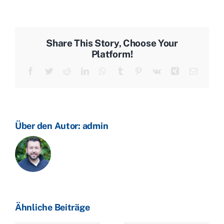
fallen
im
April
Share This Story, Choose Your
auf
Platform!
neue
Facebook
Twitter
Reddit
LinkedIn
WhatsApp
Tumblr
Pinterest
Vk
Xing
E-
Jahrestiefs
Mail
Über den Autor:
admin
Ähnliche Beiträge