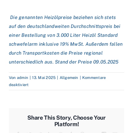
Die genannten Heizölpreise beziehen sich stets
auf den deutschlandweiten Durchschnittspreis bei
einer Bestellung von 3.000 Liter Heizöl Standard
schwefelarm inklusive 19% MwSt. Außerdem fallen
durch Transportkosten die Preise regional
unterschiedlich aus. Stand der Preise 09.05.2025
Von
admin
|
13. Mai 2025
|
Allgemein
|
Kommentare
für
deaktiviert
Achterbahnfahrt
an
den
Ölmärkten
Share This Story, Choose Your
–
Platform!
Heizölpreise