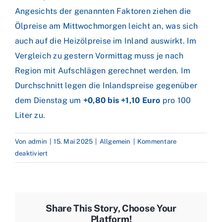
Angesichts der genannten Faktoren ziehen die
Ölpreise am Mittwochmorgen leicht an, was sich
auch auf die Heizölpreise im Inland auswirkt. Im
Vergleich zu gestern Vormittag muss je nach
Region mit Aufschlägen gerechnet werden. Im
Durchschnitt legen die Inlandspreise gegenüber
dem Dienstag um
+0,80 bis +1,10 Euro
pro 100
Liter zu.
Von
admin
|
15. Mai 2025
|
Allgemein
|
Kommentare
für
deaktiviert
Verschnaufpause
nach
Ölpreis-
Rallye
Share This Story, Choose Your
–
Platform!