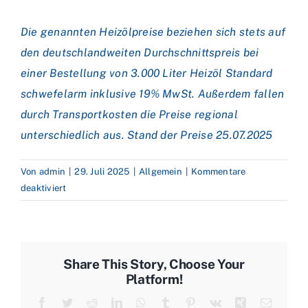
Die genannten Heizölpreise beziehen sich stets auf
den deutschlandweiten Durchschnittspreis bei
einer Bestellung von 3.000 Liter Heizöl Standard
schwefelarm inklusive 19% MwSt. Außerdem fallen
durch Transportkosten die Preise regional
unterschiedlich aus. Stand der Preise 25
.07.2025
Von
admin
|
29. Juli 2025
|
Allgemein
|
Kommentare
für
deaktiviert
Preisstatistik:
Öl-
und
Heizölpreise
Share This Story, Choose Your
fallen
Platform!
auf
Facebook
Twitter
Reddit
LinkedIn
WhatsApp
Tumblr
Pinterest
Vk
Xing
E-
Wochensicht