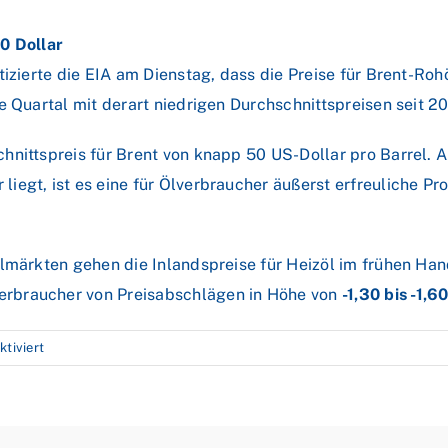
0 Dollar
izierte die EIA am Dienstag, dass die Preise für Brent-Rohö
e Quartal mit derart niedrigen Durchschnittspreisen seit 2
hnittspreis für Brent von knapp 50 US-Dollar pro Barrel. 
egt, ist es eine für Ölverbraucher äußerst erfreuliche Pr
lmärkten gehen die Inlandspreise für Heizöl im frühen Han
rbraucher von Preisabschlägen in Höhe von
-1,30 bis -1,6
für
tiviert
OPEC
hebt
Prognose
an