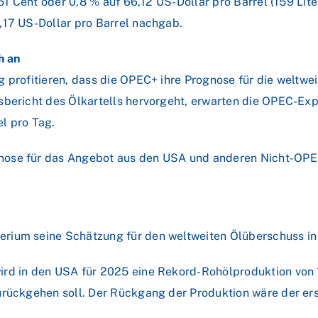
m 51 Cent oder 0,8 % auf 66,12 US-Dollar pro Barrel (159 Li
,17 US-Dollar pro Barrel nachgab.
h an
g profitieren, dass die OPEC+ ihre Prognose für die weltw
tsbericht des Ölkartells hervorgeht, erwarten die OPEC-E
el pro Tag.
nose für das Angebot aus den USA und anderen Nicht-OPE
ium seine Schätzung für den weltweiten Ölüberschuss in di
rd in den USA für 2025 eine Rekord-Rohölproduktion von 13
urückgehen soll. Der Rückgang der Produktion wäre der ers