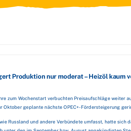
igert Produktion nur moderat – Heizöl kaum 
hre zum Wochenstart verbuchten Preisaufschläge weiter a
 Oktober geplante nächste OPEC+-Fördersteigerung gering
wie Russland und andere Verbündete umfasst, hatte sich d
lich unter den im September bzw. August angekündigten St