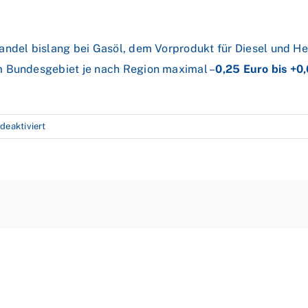
andel bislang bei Gasöl, dem Vorprodukt für Diesel und H
m Bundesgebiet je nach Region maximal –
0,25 Euro bis +0
für
eaktiviert
Ölpreise
legen
weiter
zu
–
OPEC
steigert
Produktion
nur
moderat
–