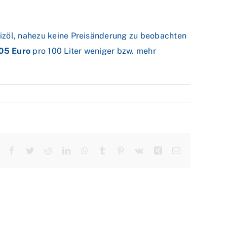
eizöl, nahezu keine Preisänderung zu beobachten
,05 Euro
pro 100 Liter weniger bzw. mehr
Facebook
Twitter
Reddit
LinkedIn
WhatsApp
Tumblr
Pinterest
Vk
Xing
E-
Mail