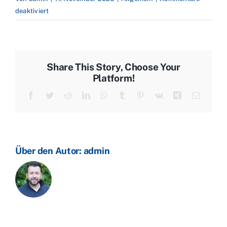
für
deaktiviert
Preisstatistik
–
Unsichere
Märkte
Share This Story, Choose Your
und
Platform!
Lieferverschiebungen
Facebook
Twitter
Reddit
LinkedIn
WhatsApp
Tumblr
Pinterest
Vk
Xing
E-
strapazieren
Mail
den
Markt
Über den Autor:
admin