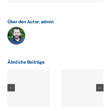
US-
Handelsabkommen
an
–
Über den Autor:
admin
Heizölpreis
kaum
verändert
Ähnliche Beiträge