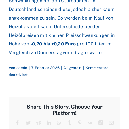
Schwankungen bei den Ölprodukten. In
Deutschland scheinen diese jedoch bisher kaum
angekommen zu sein. So werden beim Kauf von
Heizöl aktuell kaum Unterschiede bei den
Heizölpreisen mit kleinen Preisschwankungen in
Höhe von
-0,20 bis +0,20 Euro
pro 100 Liter im
Vergleich zu Donnerstagvormittag erwartet.
Von
admin
|
7. Februar 2026
|
Allgemein
|
Kommentare
für
deaktiviert
Volatile
Ölmärkte
–
Indien
Share This Story, Choose Your
nähert
Platform!
sich
Facebook
Twitter
Reddit
LinkedIn
WhatsApp
Tumblr
Pinterest
Vk
Xing
E-
dem
Mail