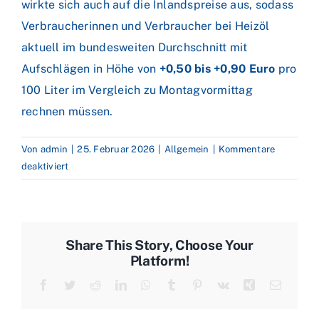
wirkte sich auch auf die Inlandspreise aus, sodass
Verbraucherinnen und Verbraucher bei Heizöl
aktuell im bundesweiten Durchschnitt mit
Aufschlägen in Höhe von
+0,50 bis +0,90 Euro
pro
100 Liter im Vergleich zu Montagvormittag
rechnen müssen.
Von
admin
|
25. Februar 2026
|
Allgemein
|
Kommentare
für
deaktiviert
Geopolitische
Risiken
überlagern
Zollsorgen
Share This Story, Choose Your
–
Platform!
Heizölpreis
Facebook
Twitter
Reddit
LinkedIn
WhatsApp
Tumblr
Pinterest
Vk
Xing
E-
teurer
Mail