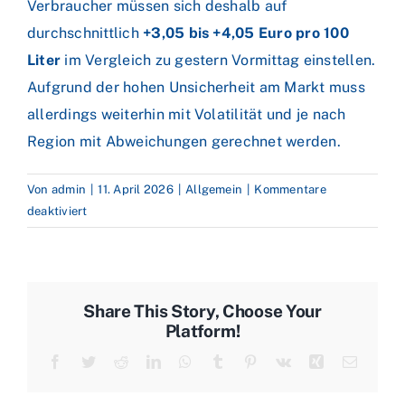
Verbraucher müssen sich deshalb auf
durchschnittlich
+3,05 bis +4,05 Euro pro 100
Liter
im Vergleich zu gestern Vormittag einstellen.
Aufgrund der hohen Unsicherheit am Markt muss
allerdings weiterhin mit Volatilität und je nach
Region mit Abweichungen gerechnet werden.
Von
admin
|
11. April 2026
|
Allgemein
|
Kommentare
für
deaktiviert
Iran-
Verhandlungen
starten
–
Share This Story, Choose Your
Straße
Platform!
von
Facebook
Twitter
Reddit
LinkedIn
WhatsApp
Tumblr
Pinterest
Vk
Xing
E-
Hormus
Mail
bleibt