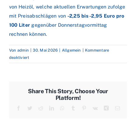
von Heizöl, welche aktuellen Erwartungen zufolge
mit Preisabschlägen von
-2,25 bis -2,95 Euro pro
100 Liter
gegenüber Donnerstagvormittag
rechnen können.
Von
admin
|
30. Mai 2026
|
Allgemein
|
Kommentare
für
deaktiviert
Iran-
USA
Friedensabkommen
Ja
Share This Story, Choose Your
oder
Platform!
Nein?
Facebook
Twitter
Reddit
LinkedIn
WhatsApp
Tumblr
Pinterest
Vk
Xing
E-
Heizöl
Mail
günstiger
erwartet