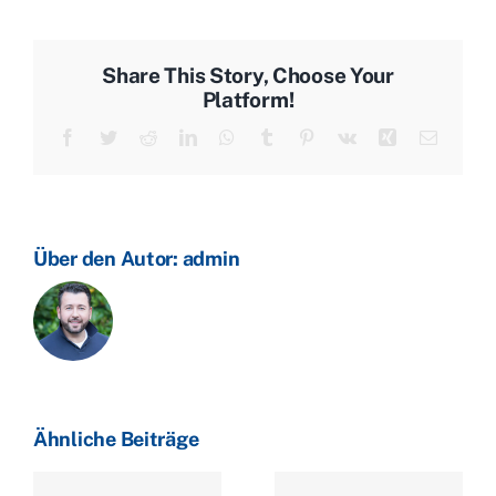
und
Aussicht
auf
Share This Story, Choose Your
Rückgang
Platform!
der
Facebook
Twitter
Reddit
LinkedIn
WhatsApp
Tumblr
Pinterest
Vk
Xing
E-
US-
Mail
Ölbestände
–
Heizöl
teurer
Über den Autor:
admin
erwartet
Ähnliche Beiträge