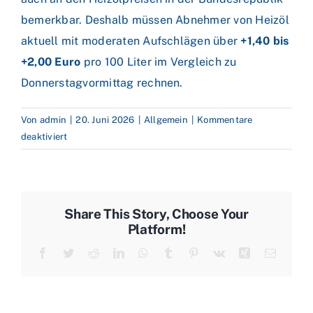
bemerkbar. Deshalb müssen Abnehmer von Heizöl
aktuell mit moderaten Aufschlägen über
+1,40 bis
+2,00 Euro
pro 100 Liter im Vergleich zu
Donnerstagvormittag rechnen.
Von
admin
|
20. Juni 2026
|
Allgemein
|
Kommentare
für
deaktiviert
Zweite
Runde
der
Friedensverhandlungen
Share This Story, Choose Your
zwischen
Platform!
USA
Facebook
Twitter
Reddit
LinkedIn
WhatsApp
Tumblr
Pinterest
Vk
Xing
E-
und
Mail
Iran
verschoben
–