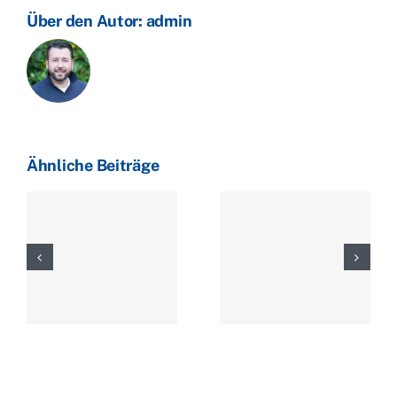
Ölpreise
Über den Autor:
admin
steigen
leicht
an
Ähnliche Beiträge