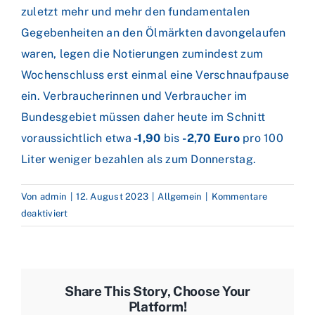
zuletzt mehr und mehr den fundamentalen
Gegebenheiten an den Ölmärkten davongelaufen
waren, legen die Notierungen zumindest zum
Wochenschluss erst einmal eine Verschnaufpause
ein. Verbraucherinnen und Verbraucher im
Bundesgebiet müssen daher heute im Schnitt
voraussichtlich etwa
-1,90
bis
-2,70 Euro
pro 100
Liter weniger bezahlen als zum Donnerstag.
Von
admin
|
12. August 2023
|
Allgemein
|
Kommentare
für
deaktiviert
OPEC:
Hurrikansaison
könnte
Ölmärkte
Share This Story, Choose Your
belasten
Platform!
–