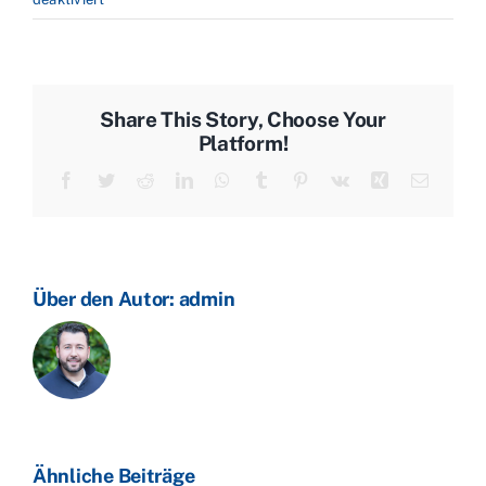
Heizungsgesetz
beschlossen:
Übergangsfristen,
Förderrichtlinien,
Share This Story, Choose Your
kommunale
Platform!
Wärmeplanung
Facebook
Twitter
Reddit
LinkedIn
WhatsApp
Tumblr
Pinterest
Vk
Xing
E-
–
Mail
was
jetzt
auf
Sie
Über den Autor:
admin
zukommt!
Ähnliche Beiträge