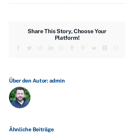
Share This Story, Choose Your
Platform!
Facebook
Twitter
Reddit
LinkedIn
WhatsApp
Tumblr
Pinterest
Vk
Xing
E-
Mail
Über den Autor:
admin
Ähnliche Beiträge